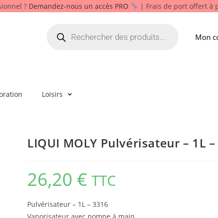
sionnel ?
Demandez-nous un accès PRO
| Frais de port offert à
Mon c
oration
Loisirs
LIQUI MOLY Pulvérisateur – 1L –
26,20
€
TTC
Pulvérisateur – 1L – 3316
Vaporisateur avec pompe à main.