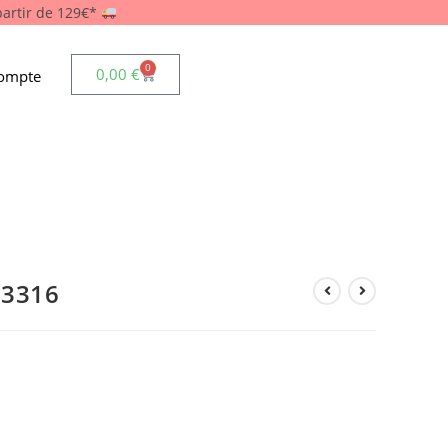
 partir de 129€*
0
0,00
€
ompte
 3316