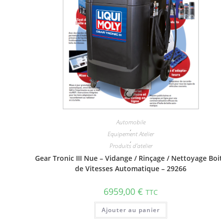
Automobile
,
Equipement Atelier
,
Produits d'atelier
Gear Tronic III Nue – Vidange / Rinçage / Nettoyage Boi
de Vitesses Automatique – 29266
6959,00
€
TTC
Ajouter au panier