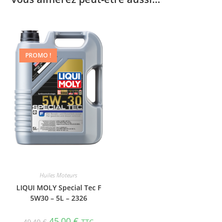
PROMO !
Huiles Moteurs
LIQUI MOLY Special Tec F
5W30 – 5L – 2326
45,00
€
49,40
€
TTC