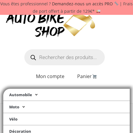
Vous êtes professionnel ?
Demandez-nous un accès PRO
| Frais
de port offert à partir de 129€*
Mon compte
Panier
Automobile
Moto
Vélo
Décoration