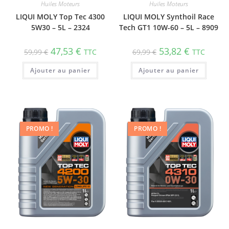
Huiles Moteurs
Huiles Moteurs
LIQUI MOLY Top Tec 4300
LIQUI MOLY Synthoil Race
5W30 – 5L – 2324
Tech GT1 10W-60 – 5L – 8909
47,53
€
53,82
€
59,99
€
TTC
69,99
€
TTC
Ajouter au panier
Ajouter au panier
PROMO !
PROMO !