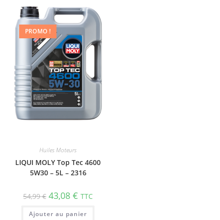
PROMO !
Huiles Moteurs
LIQUI MOLY Top Tec 4600
5W30 – 5L – 2316
43,08
€
54,99
€
TTC
Ajouter au panier