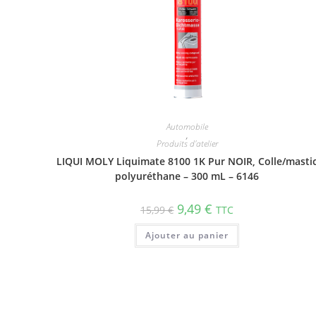
Automobile
,
Produits d'atelier
LIQUI MOLY Liquimate 8100 1K Pur NOIR, Colle/masti
polyuréthane – 300 mL – 6146
9,49
€
15,99
€
TTC
Ajouter au panier