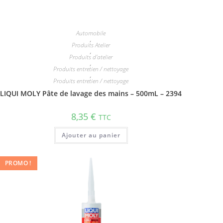
Automobile
,
Produits Atelier
,
Produits d'atelier
,
Produits entretien / nettoyage
,
Produits entretien / nettoyage
LIQUI MOLY Pâte de lavage des mains – 500mL – 2394
8,35
€
TTC
Ajouter au panier
PROMO !