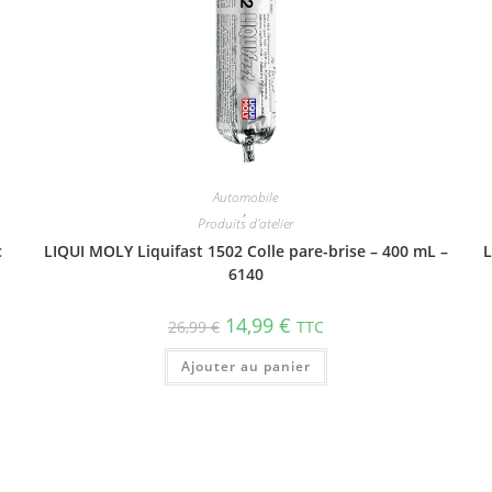
Automobile
,
Produits d'atelier
c
LIQUI MOLY Liquifast 1502 Colle pare-brise – 400 mL –
L
6140
14,99
€
26,99
€
TTC
Ajouter au panier