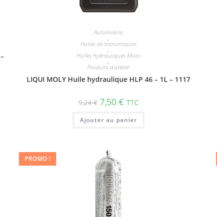
Automobile
,
Huiles de transmission
,
 –
Huiles hydrauliques Moto
,
Produits d'atelier
LIQUI MOLY Huile hydrau­lique HLP 46 – 1L – 1117
7,50
€
9,24
€
TTC
Ajouter au panier
PROMO !