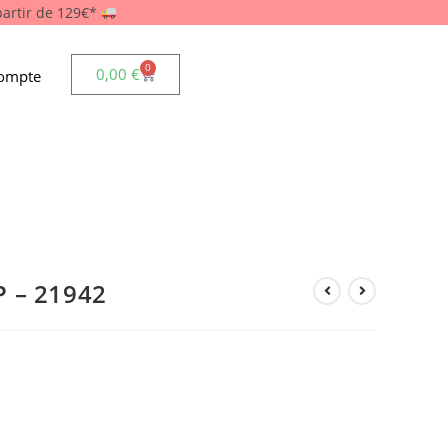
 partir de 129€*
0
0,00
€
ompte
P – 21942