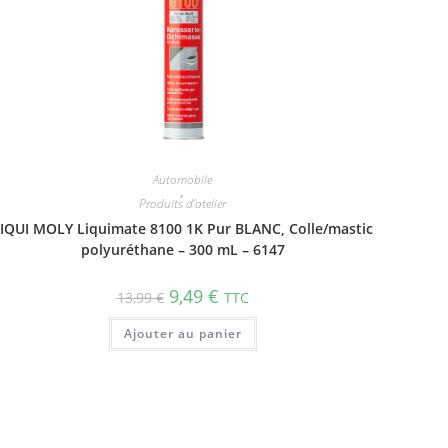
Automobile
,
Produits d'atelier
IQUI MOLY Liquimate 8100 1K Pur BLANC, Colle/mastic
polyuréthane – 300 mL – 6147
9,49
€
13,99
€
TTC
Ajouter au panier