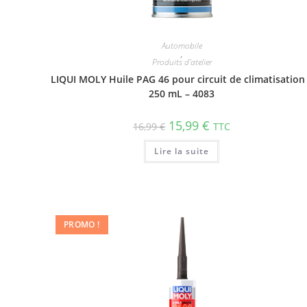
Automobile
,
Produits d'atelier
LIQUI MOLY Huile PAG 46 pour circuit de clima­ti­sa­tion
250 mL – 4083
15,99
€
16,99
€
TTC
Lire la suite
PROMO !