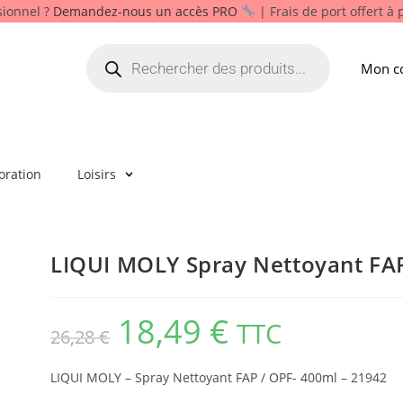
sionnel ?
Demandez-nous un accès PRO
| Frais de port offert à
Mon c
oration
Loisirs
LIQUI MOLY Spray Nettoyant FA
18,49
€
TTC
26,28
€
LIQUI MOLY – Spray Nettoyant FAP / OPF- 400ml – 21942