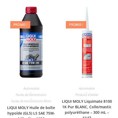
PROMO !
PROMO !
Automobile
Automobile
,
,
Huiles de transmission
Produits d'atelier
,
Huiles de transmissions Moto
LIQUI MOLY Liquimate 8100
1K Pur BLANC, Colle/mastic
LIQUI MOLY Huile de boîte
polyuréthane – 300 mL –
hypoïde (GL5) LS SAE 75W-
6147