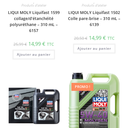
,
,
Produits d'atelier
Produits d'atelier
LIQUI MOLY Liquifast 1599
LIQUI MOLY Liquifast 1502
collage/d’étanchéité
Colle pare-brise – 310 mL –
polyuréthane – 310 mL –
6139
6157
14,99
€
20,50
€
TTC
14,99
€
25,99
€
TTC
Ajouter au panier
Ajouter au panier
PROMO !