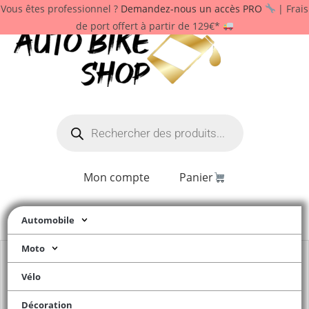
Vous êtes professionnel ?
Demandez-nous un accès PRO
| Frais
de port offert à partir de 129€*
Mon compte
Panier
Automobile
Moto
Vélo
Décoration