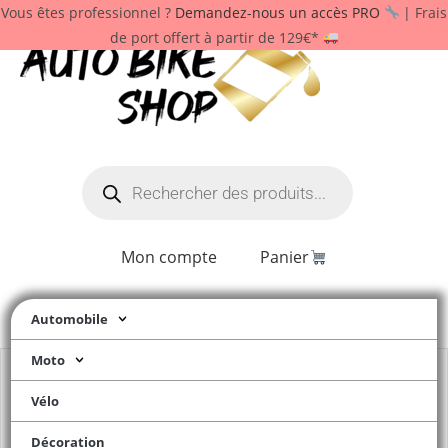
Vous êtes professionnel ?
Demandez-nous un accès PRO
| Frais
de port offert à partir de 129€*
Mon compte
Panier
Automobile
Moto
Vélo
Décoration