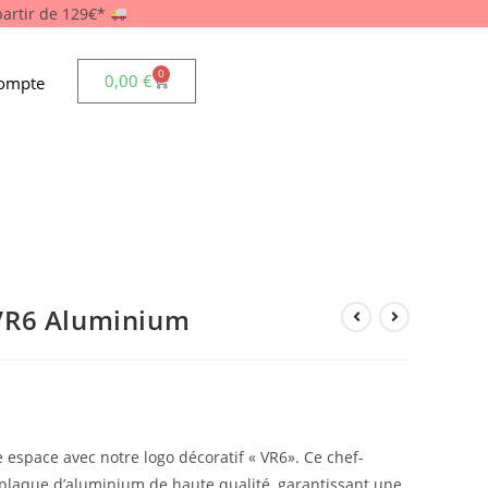
 partir de 129€*
0
0,00
€
ompte
VR6 Aluminium
espace avec notre logo décoratif « VR6». Ce chef-
laque d’aluminium de haute qualité, garantissant une