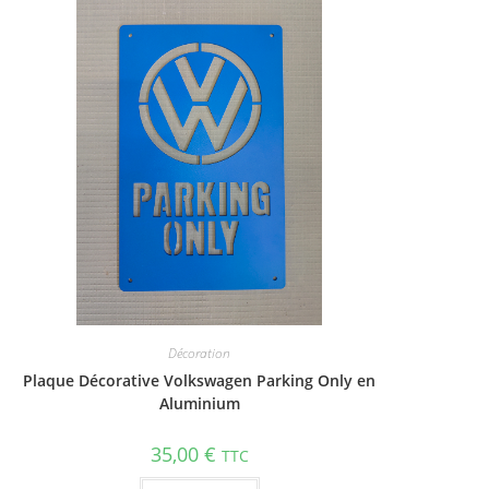
Décoration
Plaque Décorative Volkswagen Parking Only en
Aluminium
35,00
€
TTC