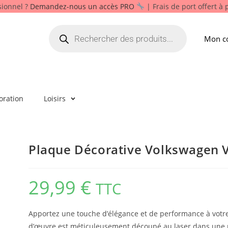
sionnel ?
Demandez-nous un accès PRO
| Frais de port offert à
Mon c
oration
Loisirs
Plaque Décorative Volkswagen 
29,99
€
TTC
Apportez une touche d’élégance et de performance à votre 
d’œuvre est méticuleusement découpé au laser dans une p