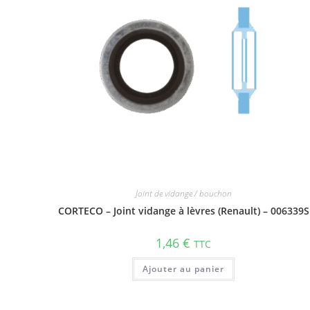
Joint de vidange / bouchon
CORTECO – Joint vidange à lèvres (Renault) – 006339S
1,46
€
TTC
Ajouter au panier