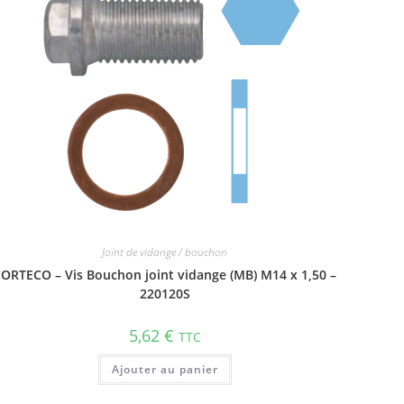
Joint de vidange / bouchon
ORTECO – Vis Bouchon joint vidange (MB) M14 x 1,50 –
220120S
5,62
€
TTC
Ajouter au panier