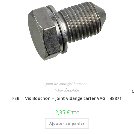
Joint de vidange / bouchon
,
Pièces détachées
C
FEBI – Vis Bouchon + joint vidange carter VAG – 48871
2,35
€
TTC
Ajouter au panier