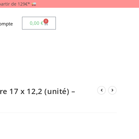
 partir de 129€*
0
0,00
€
ompte
e 17 x 12,2 (unité) –