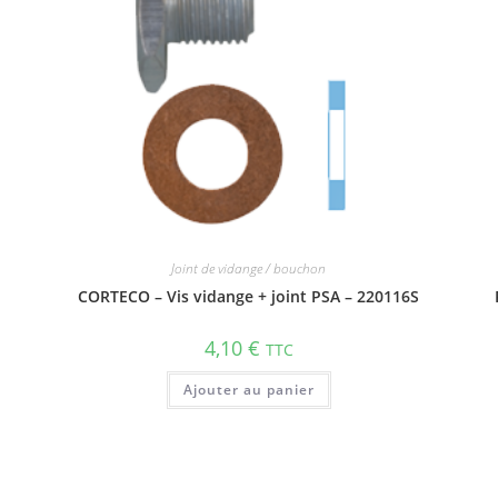
Joint de vidange / bouchon
CORTECO – Vis vidange + joint PSA – 220116S
4,10
€
TTC
Ajouter au panier