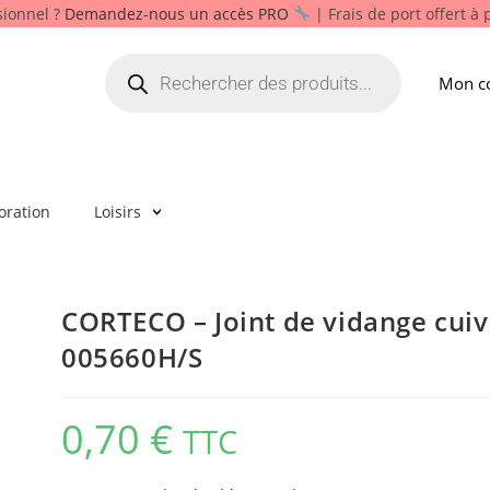
sionnel ?
Demandez-nous un accès PRO
| Frais de port offert à
Mon c
oration
Loisirs
CORTECO – Joint de vidange cuivr
005660H/S
0,70
€
TTC