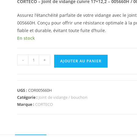
CORTECO – Joint de vidange cuivre 17×12,2 – 005660H / 
Assurez l’étanchéité parfaite de votre vidange avec le jo
005660H. Conçu pour offrir une résistance optimale à la pre
fiable et durable, évitant toute fuite d’huile.
En stock
-
+
AJOUTER AU PANIER
UGS :
COR005660H
Catégorie :
Joint de vidange / bouchon
Marque :
CORTECO