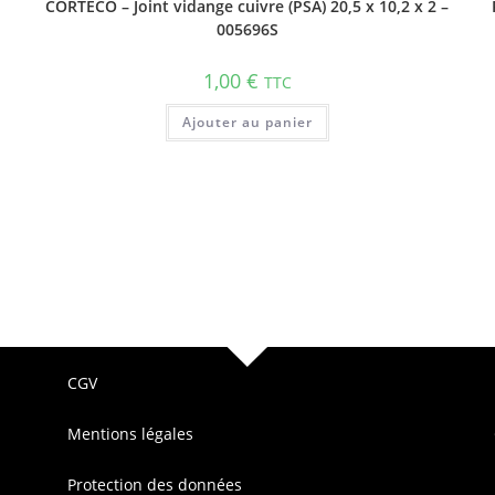
CORTECO – Joint vidange cuivre (PSA) 20,5 x 10,2 x 2 –
005696S
1
1,00
€
TTC
Ajouter au panier
CGV
Mentions légales
Protection des données