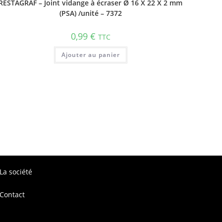
RESTAGRAF – Joint vidange à écraser Ø 16 X 22 X 2 mm
(PSA) /unité – 7372
0,99
€
TTC
Ajouter au panier
La société
Contact