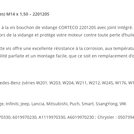
s) M14 x 1,50 – 220120S
ce à la vis bouchon de vidange CORTECO 220120S avec joint intégr
ors de la vidange et protège votre moteur contre toute perte d’huil
te vis offre une excellente résistance à la corrosion, aux tempéra
ité parfaite et un montage facile, que ce soit en remplacement d’o
des-Benz (séries W201, W203, W204, W211, W212, W245, W176, W124
, Infiniti, Jeep, Lancia, Mitsubishi, Puch, Smart, SsangYong, VW.
0330, 6019970230, A1119970330, A6019970230 ; Chrysler : 050739