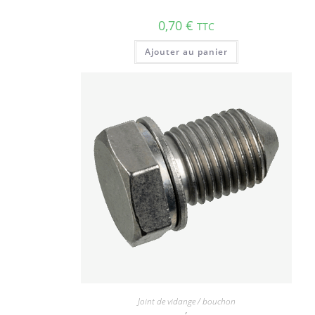
0,70
€
TTC
Ajouter au panier
Joint de vidange / bouchon
,