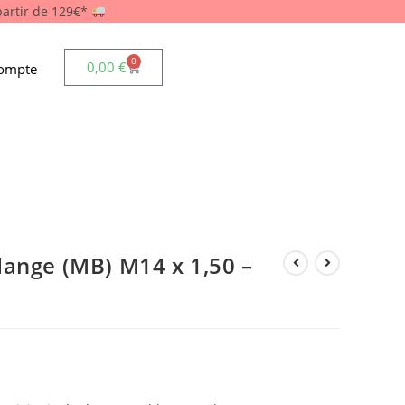
 partir de 129€*
0
0,00
€
ompte
dange (MB) M14 x 1,50 –