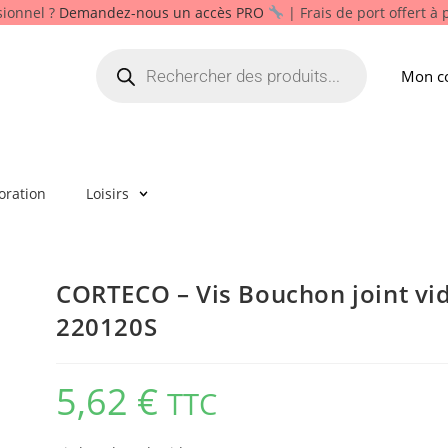
sionnel ?
Demandez-nous un accès PRO
| Frais de port offert à
Mon c
oration
Loisirs
CORTECO – Vis Bouchon joint vi
220120S
5,62
€
TTC