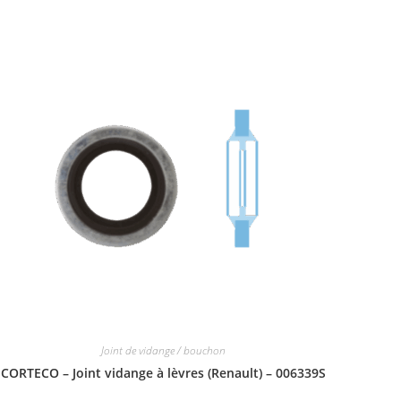
Joint de vidange / bouchon
CORTECO – Joint vidange à lèvres (Renault) – 006339S