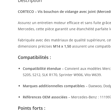
Description
CORTECO – Vis bouchon de vidange avec joint (Mercede
Assurez un entretien moteur efficace et sans fuite grâ
Mercedes, cette pièce garantit une étanchéité parfaite l
Fabriquée avec des matériaux de qualité supérieure, cet
dimensions précises
M14 x 1,50
assurent une compatibil
Compatibilités :
Compatibilité étendue
– Convient aux modèles Merce
S205, S212, SLK R170, Sprinter W906, Vito W639.
Marques additionnelles compatibles
– Daewoo, Dodge
Références OEM associées
– Mercedes-Benz : 111997
Points forts :