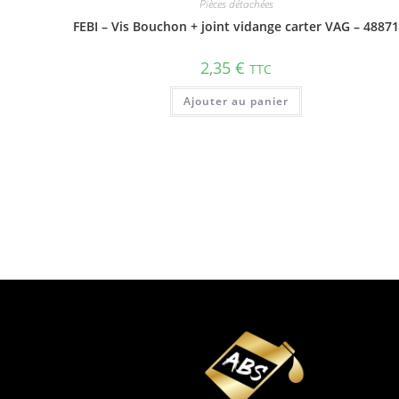
Pièces détachées
FEBI – Vis Bouchon + joint vidange carter VAG – 4887
2,35
€
TTC
Ajouter au panier