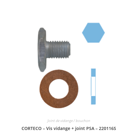
Joint de vidange / bouchon
CORTECO – Vis vidange + joint PSA – 220116S