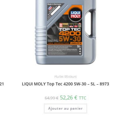
Huiles Moteurs
21
LIQUI MOLY Top Tec 4200 5W-30 – 5L – 8973
52,26
€
64,99
€
TTC
Ajouter au panier