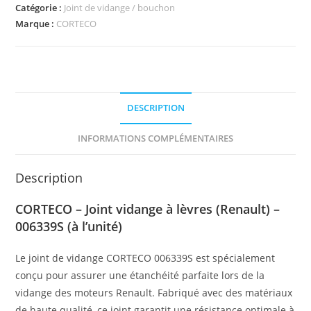
Catégorie :
Joint de vidange / bouchon
Marque :
CORTECO
DESCRIPTION
INFORMATIONS COMPLÉMENTAIRES
Description
CORTECO – Joint vidange à lèvres (Renault) –
006339S (à l’unité)
Le joint de vidange CORTECO 006339S est spécialement
conçu pour assurer une étanchéité parfaite lors de la
vidange des moteurs Renault. Fabriqué avec des matériaux
de haute qualité, ce joint garantit une résistance optimale à