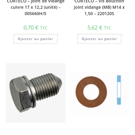
CORTECO – Joint de vidange
CORTECO – Vis Bouchon
cuivre 17 x 12,2 (unité) –
joint vidange (MB) M14 x
005660H/S
1,50 – 220120S
0,70
€
5,62
€
TTC
TTC
Ajouter au panier
Ajouter au panier