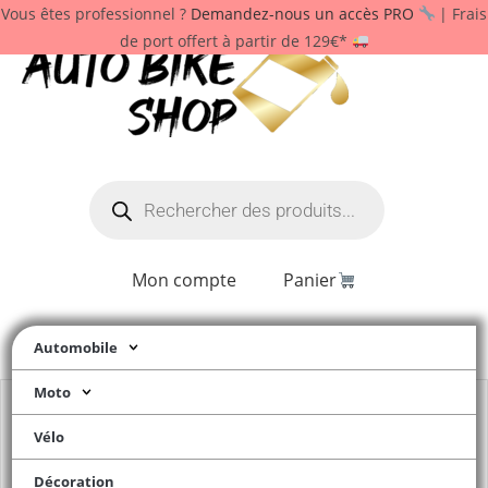
Vous êtes professionnel ?
Demandez-nous un accès PRO
| Frais
de port offert à partir de 129€*
Mon compte
Panier
Automobile
Moto
Vélo
Décoration