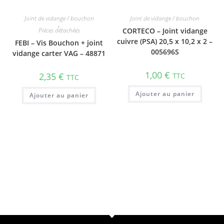
Joint de vidange / bouchon
Joint de vidange / bouchon
,
Pièces détachées
CORTECO – Joint vidange
cuivre (PSA) 20,5 x 10,2 x 2 –
FEBI – Vis Bouchon + joint
005696S
vidange carter VAG – 48871
1,00
€
2,35
€
TTC
TTC
Ajouter au panier
Ajouter au panier