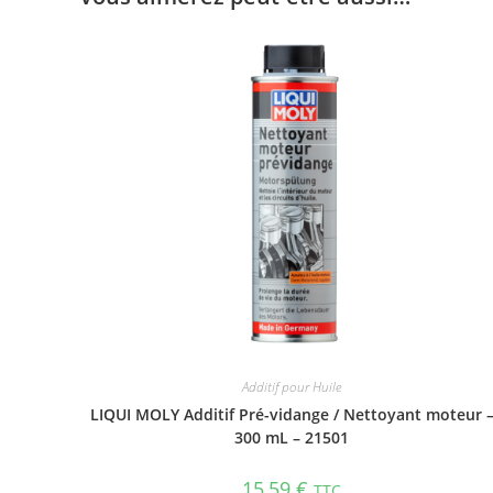
Additif pour Huile
LIQUI MOLY Additif Pré-vidange / Nettoyant moteur 
300 mL – 21501
15,59
€
TTC