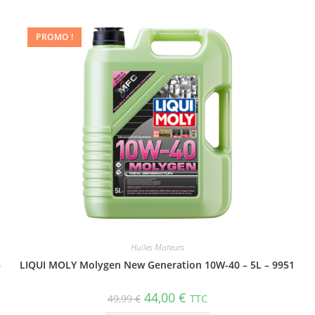
PROMO !
Huiles Moteurs
–
LIQUI MOLY Molygen New Gene­ra­tion 10W-40 – 5L – 9951
44,00
€
49,99
€
TTC