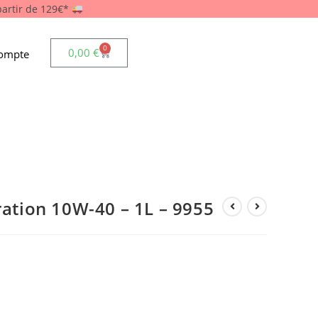
 partir de 129€*
0
0,00
€
ompte
­tion 10W-40 – 1L – 9955