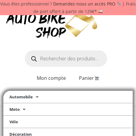
Vous êtes professionnel ?
Demandez-nous un accès PRO
| Frais
de port offert à partir de 129€*
Mon compte
Panier
Automobile
Moto
Vélo
Décoration