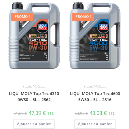
PROMO !
PROMO !
Huiles Moteurs
Huiles Moteurs
LIQUI MOLY Top Tec 4310
LIQUI MOLY Top Tec 4600
0W30 – 5L – 2362
5W30 – 5L – 2316
47,39
€
43,08
€
51,69
€
TTC
54,99
€
TTC
Ajouter au panier
Ajouter au panier