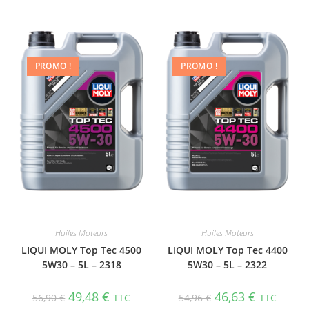
PROMO !
PROMO !
Huiles Moteurs
Huiles Moteurs
LIQUI MOLY Top Tec 4500
LIQUI MOLY Top Tec 4400
5W30 – 5L – 2318
5W30 – 5L – 2322
49,48
€
46,63
€
56,90
€
TTC
54,96
€
TTC