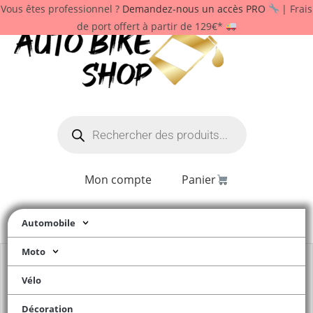
Vous êtes professionnel ?
Demandez-nous un accès PRO
| Frais
de port offert à partir de 129€*
Mon compte
Panier
Automobile
Moto
Vélo
Décoration