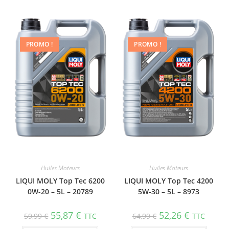
PROMO !
PROMO !
Huiles Moteurs
Huiles Moteurs
LIQUI MOLY Top Tec 6200
LIQUI MOLY Top Tec 4200
0W-20 – 5L – 20789
5W-30 – 5L – 8973
55,87
€
52,26
€
59,99
€
TTC
64,99
€
TTC