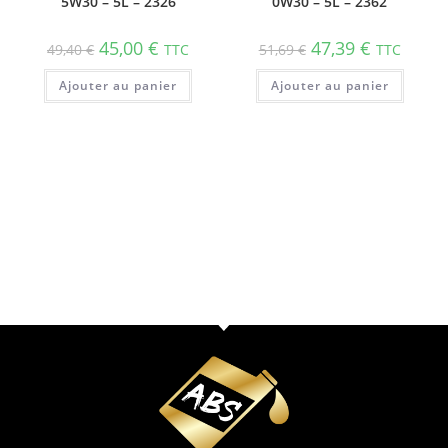
5W30 – 5L – 2326
0W30 – 5L – 2362
45,00
€
47,39
€
49,40
€
TTC
51,69
€
TTC
Ajouter au panier
Ajouter au panier