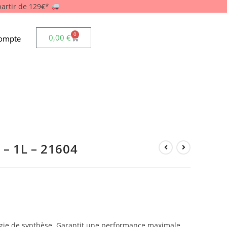
 partir de 129€*
0
0,00
€
ompte
– 1L – 21604
ogie de synthèse. Garantit une performance maximale,