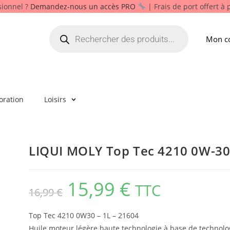
sionnel ?
Demandez-nous un accès PRO
| Frais de port offert à
Mon c
oration
Loisirs
LIQUI MOLY Top Tec 4210 0W-30 
15,99
€
TTC
16,99
€
Top Tec 4210 0W30 – 1L – 21604
Huile moteur légère haute technologie à base de technol