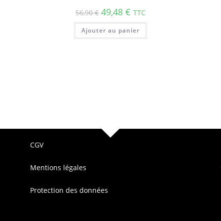
49,48
€
56,90
€
TTC
Ajouter au panier
CGV
Mentions légales
Protection des données