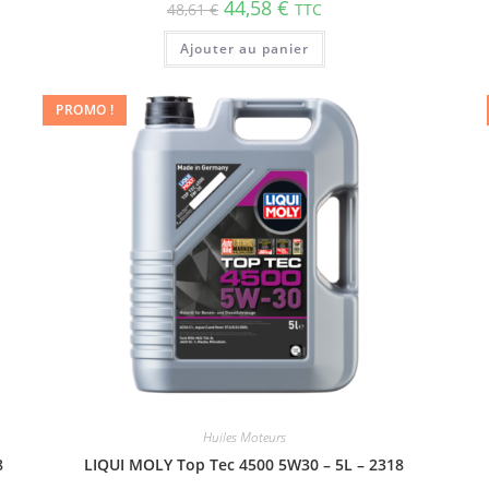
44,58
€
48,61
€
TTC
Ajouter au panier
PROMO !
Huiles Moteurs
8
LIQUI MOLY Top Tec 4500 5W30 – 5L – 2318