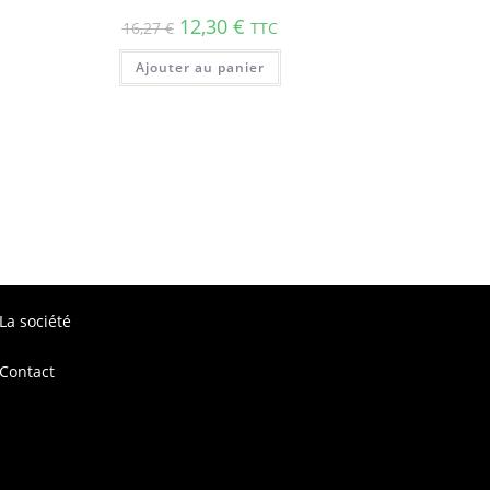
12,30
€
16,27
€
TTC
Ajouter au panier
La société
Contact