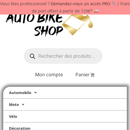
Vous êtes professionnel ?
Demandez-nous un accès PRO
| Frais
de port offert à partir de 129€*
Mon compte
Panier
Automobile
Moto
Vélo
Décoration