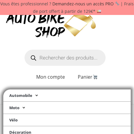
Vous êtes professionnel ?
Demandez-nous un accès PRO
| Frais
de port offert à partir de 129€*
Mon compte
Panier
Automobile
Moto
Vélo
Décoration