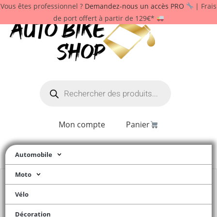
Vous êtes professionnel ?
Demandez-nous un accès PRO
| Frais
de port offert à partir de 129€*
Mon compte
Panier
Automobile
Moto
Vélo
Décoration