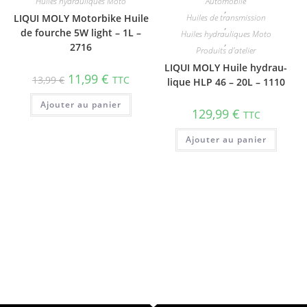
Huiles hydrauliques Moto
Automobile
,
LIQUI MOLY Motorbike Huile
Huiles de transmission
,
de fourche 5W light – 1L –
Huiles hydrauliques Moto
,
2716
Produits d'atelier
LIQUI MOLY Huile hydrau­
11,99
€
13,99
€
TTC
lique HLP 46 – 20L – 1110
Ajouter au panier
129,99
€
TTC
Ajouter au panier